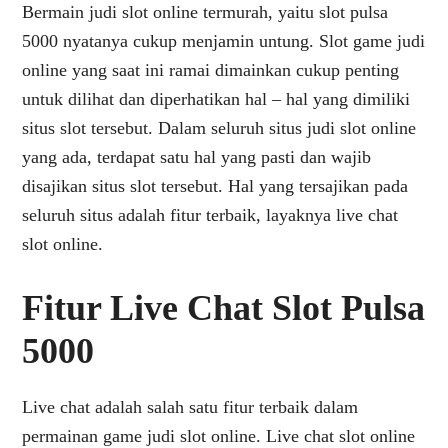
Bermain judi slot online termurah, yaitu slot pulsa
5000 nyatanya cukup menjamin untung. Slot game judi
online yang saat ini ramai dimainkan cukup penting
untuk dilihat dan diperhatikan hal – hal yang dimiliki
situs slot tersebut. Dalam seluruh situs judi slot online
yang ada, terdapat satu hal yang pasti dan wajib
disajikan situs slot tersebut. Hal yang tersajikan pada
seluruh situs adalah fitur terbaik, layaknya live chat
slot online.
Fitur Live Chat Slot Pulsa
5000
Live chat adalah salah satu fitur terbaik dalam
permainan game judi slot online. Live chat slot online