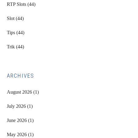
RTP Slots
(44)
Slot
(44)
Tips
(44)
Trik
(44)
ARCHIVES
August 2026
(1)
July 2026
(1)
June 2026
(1)
May 2026
(1)