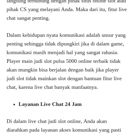
langsung terhubung dengan pihak situs online slot atau
pihak CS yang melayani Anda. Maka dari itu, fitur live
chat sangat penting.
Dalam kehidupan nyata komunikasi adalah unsur yang
penting sehingga tidak dipungkiri jika di dalam game,
komunikasi masih menjadi hal yang sangat rahasia.
Player main judi slot pulsa 5000 online terbaik tidak
akan mungkin bisa berjalan dengan baik jika player
judi slot tidak mainkan slot dengan bantuan fitur live
chat, karena live chat banyak manfaatnya.
Layanan Live Chat 24 Jam
Di dalam live chat judi slot online, Anda akan
diarahkan pada layanan akses komunikasi yang pasti