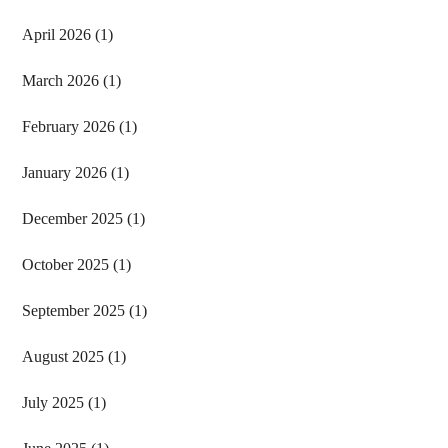
April 2026
(1)
March 2026
(1)
February 2026
(1)
January 2026
(1)
December 2025
(1)
October 2025
(1)
September 2025
(1)
August 2025
(1)
July 2025
(1)