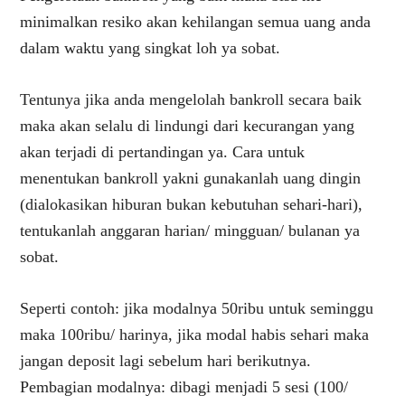
minimalkan resiko akan kehilangan semua uang anda
dalam waktu yang singkat loh ya sobat.
Tentunya jika anda mengelolah bankroll secara baik
maka akan selalu di lindungi dari kecurangan yang
akan terjadi di pertandingan ya. Cara untuk
menentukan bankroll yakni gunakanlah uang dingin
(dialokasikan hiburan bukan kebutuhan sehari-hari),
tentukanlah anggaran harian/ mingguan/ bulanan ya
sobat.
Seperti contoh: jika modalnya 50ribu untuk seminggu
maka 100ribu/ harinya, jika modal habis sehari maka
jangan deposit lagi sebelum hari berikutnya.
Pembagian modalnya: dibagi menjadi 5 sesi (100/