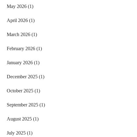
May 2026
(1)
April 2026
(1)
March 2026
(1)
February 2026
(1)
January 2026
(1)
December 2025
(1)
October 2025
(1)
September 2025
(1)
August 2025
(1)
July 2025
(1)