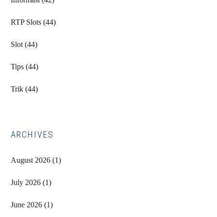
RTP Slots
(44)
Slot
(44)
Tips
(44)
Trik
(44)
ARCHIVES
August 2026
(1)
July 2026
(1)
June 2026
(1)