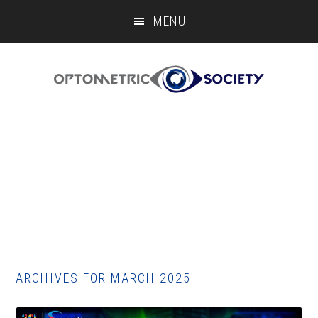
Skip
Skip
MENU
to
to
main
primary
content
sidebar
ARCHIVES FOR MARCH 2025