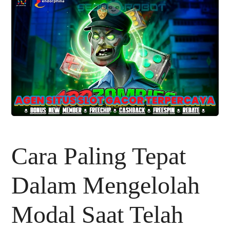
Cara Paling Tepat
Dalam Mengelolah
Modal Saat Telah