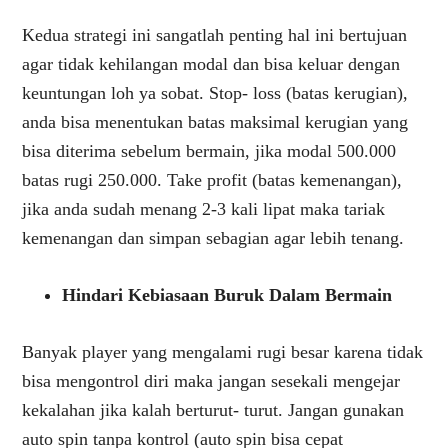
Kedua strategi ini sangatlah penting hal ini bertujuan
agar tidak kehilangan modal dan bisa keluar dengan
keuntungan loh ya sobat. Stop- loss (batas kerugian),
anda bisa menentukan batas maksimal kerugian yang
bisa diterima sebelum bermain, jika modal 500.000
batas rugi 250.000. Take profit (batas kemenangan),
jika anda sudah menang 2-3 kali lipat maka tariak
kemenangan dan simpan sebagian agar lebih tenang.
Hindari Kebiasaan Buruk Dalam Bermain
Banyak player yang mengalami rugi besar karena tidak
bisa mengontrol diri maka jangan sesekali mengejar
kekalahan jika kalah berturut- turut. Jangan gunakan
auto spin tanpa kontrol (auto spin bisa cepat