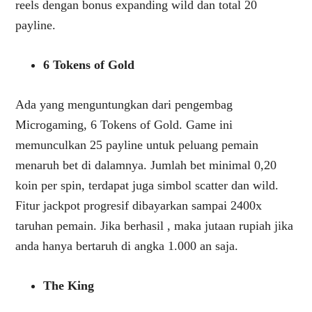
reels dengan bonus expanding wild dan total 20
payline.
6 Tokens of Gold
Ada yang menguntungkan dari pengembag
Microgaming, 6 Tokens of Gold. Game ini
memunculkan 25 payline untuk peluang pemain
menaruh bet di dalamnya. Jumlah bet minimal 0,20
koin per spin, terdapat juga simbol scatter dan wild.
Fitur jackpot progresif dibayarkan sampai 2400x
taruhan pemain. Jika berhasil , maka jutaan rupiah jika
anda hanya bertaruh di angka 1.000 an saja.
The King