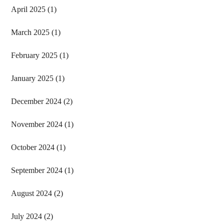
April 2025
(1)
March 2025
(1)
February 2025
(1)
January 2025
(1)
December 2024
(2)
November 2024
(1)
October 2024
(1)
September 2024
(1)
August 2024
(2)
July 2024
(2)