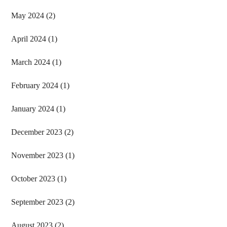
May 2024
(2)
April 2024
(1)
March 2024
(1)
February 2024
(1)
January 2024
(1)
December 2023
(2)
November 2023
(1)
October 2023
(1)
September 2023
(2)
August 2023
(2)