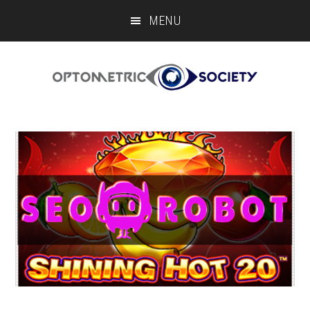
Skip
Skip
MENU
to
to
main
primary
content
sidebar