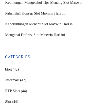
Keuntungan Mengetahui Tips Menang Slot Maxwin
Pahamilah Konsep Slot Maxwin Hari ini
Keberuntungan Menanti Slot Maxwin Hari ini
Mengenal Definisi Slot Maxwin Hari ini
CATEGORIES
blog
(42)
Informasi
(42)
RTP Slots
(44)
Slot
(44)