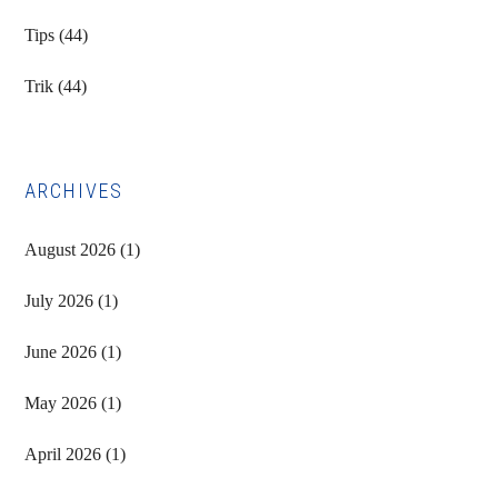
Tips
(44)
Trik
(44)
ARCHIVES
August 2026
(1)
July 2026
(1)
June 2026
(1)
May 2026
(1)
April 2026
(1)