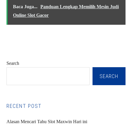
Baca Juga...
Panduan Lengkap Memilih Mesin Judi
Online Slot Gacor
Reader
Primary
Search
Interactions
Sidebar
SEARCH
RECENT POST
Alasan Mencari Tahu Slot Maxwin Hari ini