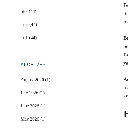
Ba
Slot
(44)
Se
me
Tips
(44)
Ba
Trik
(44)
pe
Ke
ya
ARCHIVES
Ad
August 2026
(1)
ma
July 2026
(1)
ke
June 2026
(1)
May 2026
(1)