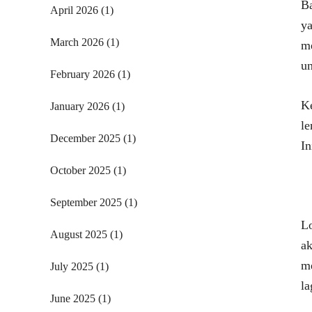
Ba
April 2026
(1)
ya
March 2026
(1)
me
un
February 2026
(1)
Ke
January 2026
(1)
le
December 2025
(1)
In
October 2025
(1)
September 2025
(1)
Lo
August 2025
(1)
ak
me
July 2025
(1)
la
June 2025
(1)