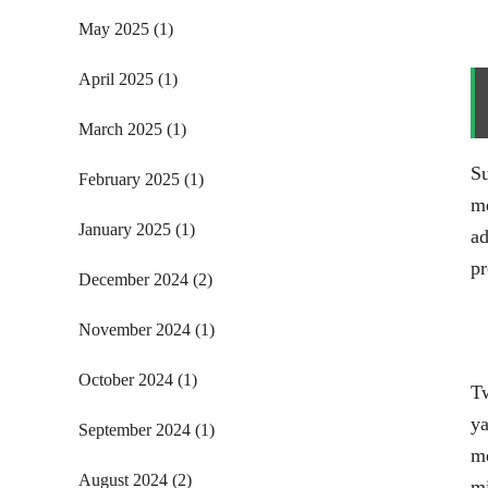
May 2025
(1)
April 2025
(1)
March 2025
(1)
Su
February 2025
(1)
me
January 2025
(1)
ad
pr
December 2024
(2)
November 2024
(1)
October 2024
(1)
Tw
ya
September 2024
(1)
me
August 2024
(2)
mi