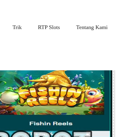
Trik
RTP Slots
Tentang Kami