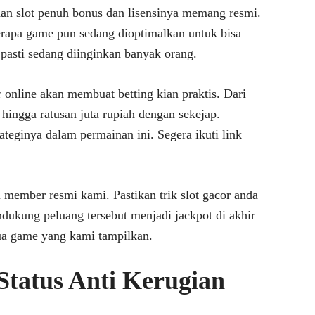
an slot penuh bonus dan lisensinya memang resmi.
erapa game pun sedang dioptimalkan untuk bisa
pasti sedang diinginkan banyak orang.
 online akan membuat betting kian praktis. Dari
hingga ratusan juta rupiah dengan sekejap.
eginya dalam permainan ini. Segera ikuti link
 member resmi kami. Pastikan trik slot gacor anda
dukung peluang tersebut menjadi jackpot di akhir
ua game yang kami tampilkan.
Status Anti Kerugian