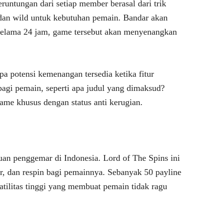
untungan dari setiap member berasal dari trik
an wild untuk kebutuhan pemain. Bandar akan
 Selama 24 jam, game tersebut akan menyenangkan
a potensi kemenangan tersedia ketika fitur
 bagi pemain, seperti apa judul yang dimaksud?
game khusus dengan status anti kerugian.
an penggemar di Indonesia. Lord of The Spins ini
ier, dan respin bagi pemainnya. Sebanyak 50 payline
tilitas tinggi yang membuat pemain tidak ragu