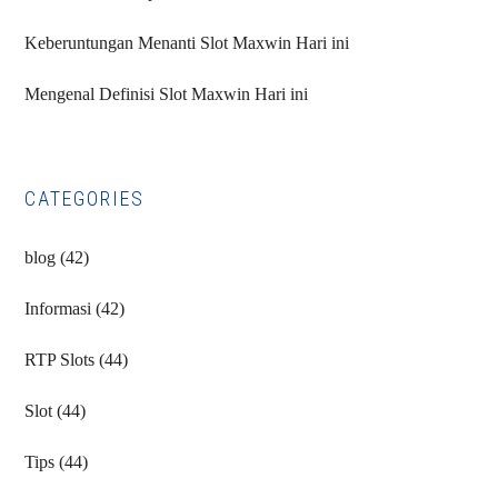
Keberuntungan Menanti Slot Maxwin Hari ini
Mengenal Definisi Slot Maxwin Hari ini
CATEGORIES
blog
(42)
Informasi
(42)
RTP Slots
(44)
Slot
(44)
Tips
(44)