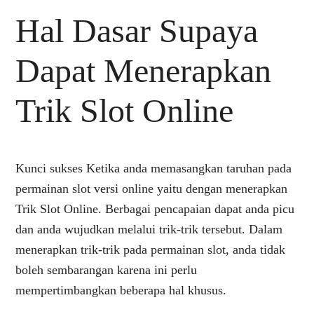
Hal Dasar Supaya
Dapat Menerapkan
Trik Slot Online
Kunci sukses Ketika anda memasangkan taruhan pada
permainan slot versi online yaitu dengan menerapkan
Trik Slot Online. Berbagai pencapaian dapat anda picu
dan anda wujudkan melalui trik-trik tersebut. Dalam
menerapkan trik-trik pada permainan slot, anda tidak
boleh sembarangan karena ini perlu
mempertimbangkan beberapa hal khusus.