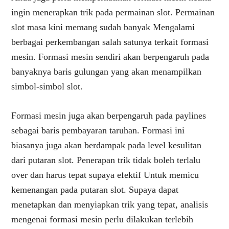
ingin menerapkan trik pada permainan slot. Permainan
slot masa kini memang sudah banyak Mengalami
berbagai perkembangan salah satunya terkait formasi
mesin. Formasi mesin sendiri akan berpengaruh pada
banyaknya baris gulungan yang akan menampilkan
simbol-simbol slot.
Formasi mesin juga akan berpengaruh pada paylines
sebagai baris pembayaran taruhan. Formasi ini
biasanya juga akan berdampak pada level kesulitan
dari putaran slot. Penerapan trik tidak boleh terlalu
over dan harus tepat supaya efektif Untuk memicu
kemenangan pada putaran slot. Supaya dapat
menetapkan dan menyiapkan trik yang tepat, analisis
mengenai formasi mesin perlu dilakukan terlebih