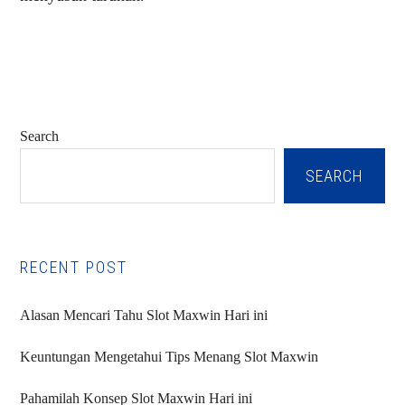
Reader
Primary
Search
Interactions
Sidebar
SEARCH
RECENT POST
Alasan Mencari Tahu Slot Maxwin Hari ini
Keuntungan Mengetahui Tips Menang Slot Maxwin
Pahamilah Konsep Slot Maxwin Hari ini