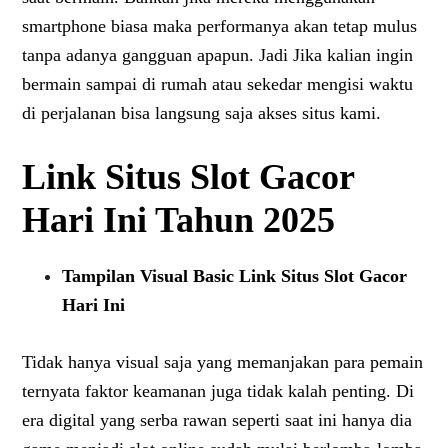
smartphone biasa maka performanya akan tetap mulus
tanpa adanya gangguan apapun. Jadi Jika kalian ingin
bermain sampai di rumah atau sekedar mengisi waktu
di perjalanan bisa langsung saja akses situs kami.
Link Situs Slot Gacor
Hari Ini Tahun 2025
Tampilan Visual Basic Link Situs Slot Gacor
Hari Ini
Tidak hanya visual saja yang memanjakan para pemain
ternyata faktor keamanan juga tidak kalah penting. Di
era digital yang serba rawan seperti saat ini hanya dia