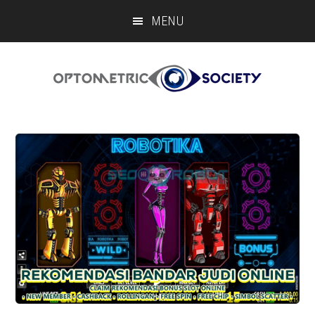
Skip
Skip
MENU
to
to
main
primary
content
sidebar