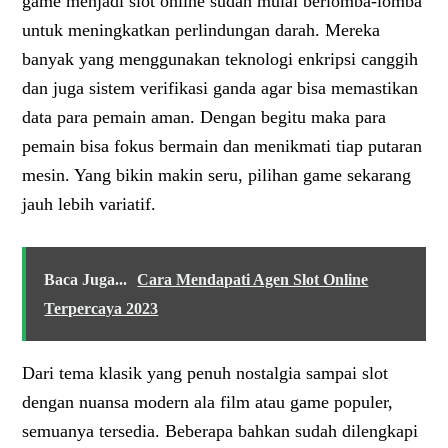
game menjadi slot online sudah mulai berlomba-lomba
untuk meningkatkan perlindungan darah.
Mereka
banyak yang menggunakan teknologi enkripsi canggih
dan juga sistem verifikasi ganda agar bisa memastikan
data para pemain aman.
Dengan begitu maka para
pemain bisa fokus bermain dan menikmati tiap putaran
mesin.
Yang bikin makin seru, pilihan game sekarang
jauh lebih variatif.
Baca Juga...
Cara Mendapati Agen Slot Online
Terpercaya 2023
Dari tema klasik yang penuh nostalgia sampai slot
dengan nuansa modern ala film atau game populer,
semuanya tersedia. Beberapa bahkan sudah dilengkapi