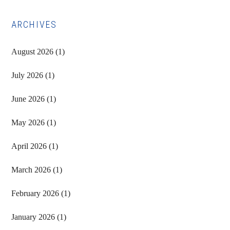
ARCHIVES
August 2026
(1)
July 2026
(1)
June 2026
(1)
May 2026
(1)
April 2026
(1)
March 2026
(1)
February 2026
(1)
January 2026
(1)