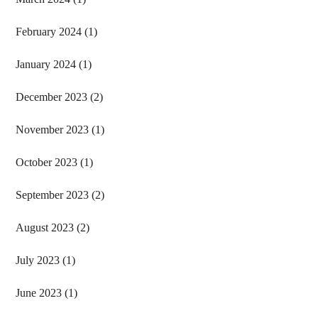
February 2024
(1)
January 2024
(1)
December 2023
(2)
November 2023
(1)
October 2023
(1)
September 2023
(2)
August 2023
(2)
July 2023
(1)
June 2023
(1)