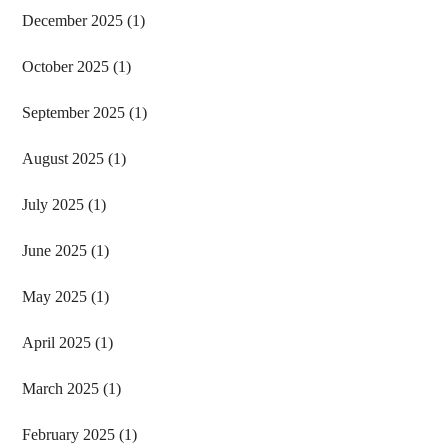
December 2025
(1)
October 2025
(1)
September 2025
(1)
August 2025
(1)
July 2025
(1)
June 2025
(1)
May 2025
(1)
April 2025
(1)
March 2025
(1)
February 2025
(1)