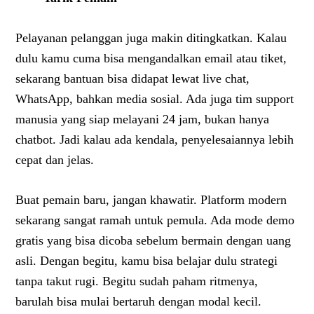
Pelayanan pelanggan juga makin ditingkatkan. Kalau
dulu kamu cuma bisa mengandalkan email atau tiket,
sekarang bantuan bisa didapat lewat live chat,
WhatsApp, bahkan media sosial. Ada juga tim support
manusia yang siap melayani 24 jam, bukan hanya
chatbot. Jadi kalau ada kendala, penyelesaiannya lebih
cepat dan jelas.
Buat pemain baru, jangan khawatir. Platform modern
sekarang sangat ramah untuk pemula. Ada mode demo
gratis yang bisa dicoba sebelum bermain dengan uang
asli. Dengan begitu, kamu bisa belajar dulu strategi
tanpa takut rugi. Begitu sudah paham ritmenya,
barulah bisa mulai bertaruh dengan modal kecil.