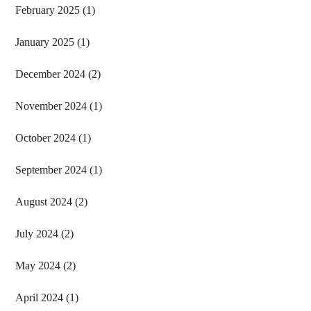
February 2025
(1)
January 2025
(1)
December 2024
(2)
November 2024
(1)
October 2024
(1)
September 2024
(1)
August 2024
(2)
July 2024
(2)
May 2024
(2)
April 2024
(1)