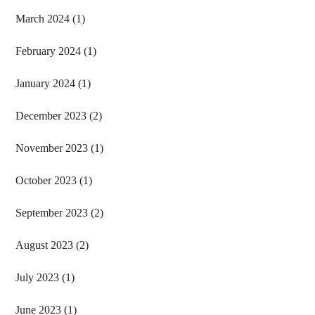
March 2024
(1)
February 2024
(1)
January 2024
(1)
December 2023
(2)
November 2023
(1)
October 2023
(1)
September 2023
(2)
August 2023
(2)
July 2023
(1)
June 2023
(1)