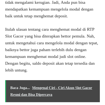
tidak mengalami kerugian.
Jadi, Anda pun bisa
mendapatkan kemampuan mengelola modal dengan
baik untuk tetap menghemat deposit.
Itulah ulasan tentang cara menghemat modal di
RTP
Slot Gacor
yang bisa diterapkan bettor pemula.
Nah,
untuk mengetahui cara mengelola modal dengan tepat,
baiknya bettor juga paham terlebih dulu dengan
kemampuan menghemat modal judi slot online.
Dengan begitu, saldo deposit akan tetap tersedia dan
lebih untung.
Baca Juga...
Mengenal Ciri - Ciri Akun Slot Gacor
Resmi dan Bisa Dipercaya