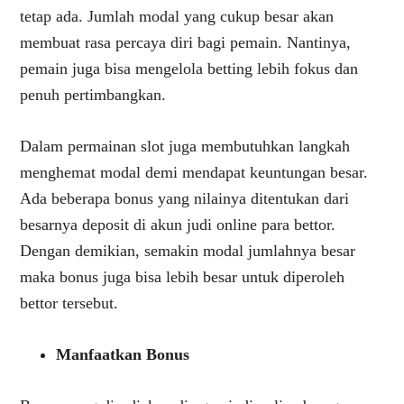
tetap ada. Jumlah modal yang cukup besar akan
membuat rasa percaya diri bagi pemain.
Nantinya,
pemain juga bisa mengelola betting lebih fokus dan
penuh pertimbangkan.
Dalam permainan slot juga membutuhkan langkah
menghemat modal demi mendapat keuntungan besar.
Ada beberapa bonus yang nilainya ditentukan dari
besarnya deposit di akun judi online para bettor.
Dengan demikian, semakin modal jumlahnya besar
maka bonus juga bisa lebih besar untuk diperoleh
bettor tersebut.
Manfaatkan Bonus