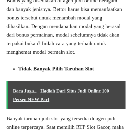
Bonus yang disediakan di agen judi online beragam
dan banyak jenisnya. Bettor harus bisa memanfaatkan
bonus tersebut untuk menambah modal yang
dihasilkan.
Dengan mendapatkan modal yang berasal
dari bonus permainan, modal sebelumnya tidak akan
terpakai bukan? Inilah cara yang terbaik untuk
menghemat modal bermain slot.
Tidak Banyak Pilih Taruhan Slot
Baca Juga...
Hadiah Dari Situs Judi Online 100
Persen NEW Part
Banyak taruhan judi slot yang tersedia di agen judi
online terpercaya. Saat memilih
RTP Slot Gacor
, maka