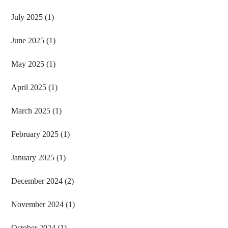
July 2025
(1)
June 2025
(1)
May 2025
(1)
April 2025
(1)
March 2025
(1)
February 2025
(1)
January 2025
(1)
December 2024
(2)
November 2024
(1)
October 2024
(1)