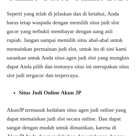
Seperti yang telah di jelaskan dan di ketahui, Anda
harus tetap waspada dengan memilih situs judi slot
gacor yang terbukti membayar dengan uang asli
rupiah. Jangan sampai memilih situs abal-abal untuk
memainkan permainan judi slot, untuk itu di sini kami
sarankan untuk Anda situs agen judi slot yang mungkin
dapat Anda pilih dan tentunya situs ini merupakan situs
slot judi tergacor dan terpercaya.
Situs Judi Online Akun JP
AkunJP termasuk kedalam situs agen judi online yang
dapat memainkan judi slot secara online. Dan dapat
sangat dengan mudah untuk dimainkan, karena di