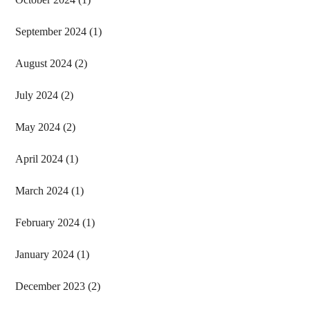
September 2024
(1)
August 2024
(2)
July 2024
(2)
May 2024
(2)
April 2024
(1)
March 2024
(1)
February 2024
(1)
January 2024
(1)
December 2023
(2)