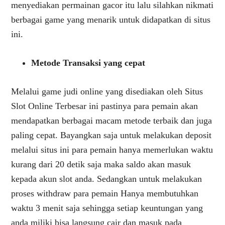
menyediakan permainan gacor itu lalu silahkan nikmati
berbagai game yang menarik untuk didapatkan di situs
ini.
Metode Transaksi yang cepat
Melalui game judi online yang disediakan oleh Situs
Slot Online Terbesar ini pastinya para pemain akan
mendapatkan berbagai macam metode terbaik dan juga
paling cepat. Bayangkan saja untuk melakukan deposit
melalui situs ini para pemain hanya memerlukan waktu
kurang dari 20 detik saja maka saldo akan masuk
kepada akun slot anda. Sedangkan untuk melakukan
proses withdraw para pemain Hanya membutuhkan
waktu 3 menit saja sehingga setiap keuntungan yang
anda miliki bisa langsung cair dan masuk pada