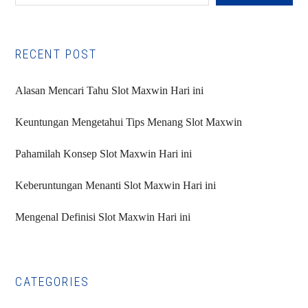
RECENT POST
Alasan Mencari Tahu Slot Maxwin Hari ini
Keuntungan Mengetahui Tips Menang Slot Maxwin
Pahamilah Konsep Slot Maxwin Hari ini
Keberuntungan Menanti Slot Maxwin Hari ini
Mengenal Definisi Slot Maxwin Hari ini
CATEGORIES