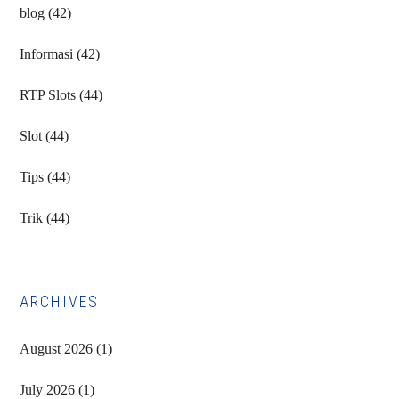
blog
(42)
Informasi
(42)
RTP Slots
(44)
Slot
(44)
Tips
(44)
Trik
(44)
ARCHIVES
August 2026
(1)
July 2026
(1)