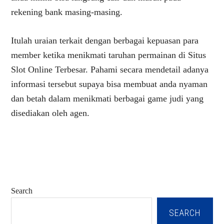
rekening bank masing-masing.
Itulah uraian terkait dengan berbagai kepuasan para
member ketika menikmati taruhan permainan di Situs
Slot Online Terbesar. Pahami secara mendetail adanya
informasi tersebut supaya bisa membuat anda nyaman
dan betah dalam menikmati berbagai game judi yang
disediakan oleh agen.
Reader
Primary
Search
Interactions
Sidebar
SEARCH