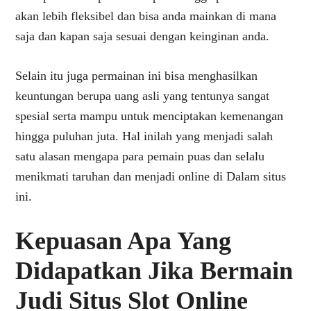
akan lebih fleksibel dan bisa anda mainkan di mana
saja dan kapan saja sesuai dengan keinginan anda.
Selain itu juga permainan ini bisa menghasilkan
keuntungan berupa uang asli yang tentunya sangat
spesial serta mampu untuk menciptakan kemenangan
hingga puluhan juta. Hal inilah yang menjadi salah
satu alasan mengapa para pemain puas dan selalu
menikmati taruhan dan menjadi online di Dalam situs
ini.
Kepuasan Apa Yang
Didapatkan Jika Bermain
Judi Situs Slot Online