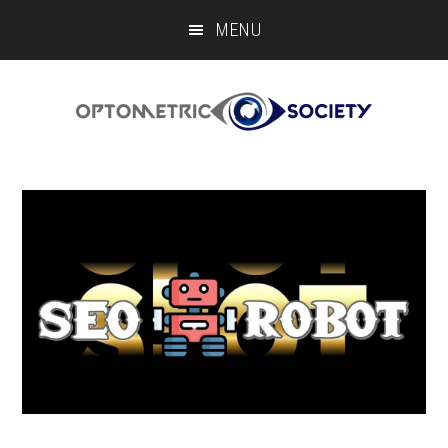
Skip
Skip
MENU
to
to
main
primary
content
sidebar