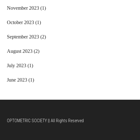
November 2023
(1)
October 2023
(1)
September 2023
(2)
August 2023
(2)
July 2023
(1)
June 2023
(1)
OPTOMETRIC SOCIETY || All Rights Reserved