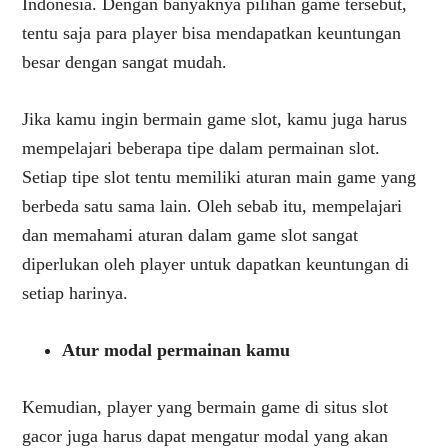
Indonesia. Dengan banyaknya pilihan game tersebut,
tentu saja para player bisa mendapatkan keuntungan
besar dengan sangat mudah.
Jika kamu ingin bermain game slot, kamu juga harus
mempelajari beberapa tipe dalam permainan slot.
Setiap tipe slot tentu memiliki aturan main game yang
berbeda satu sama lain. Oleh sebab itu, mempelajari
dan memahami aturan dalam game slot sangat
diperlukan oleh player untuk dapatkan keuntungan di
setiap harinya.
Atur modal permainan kamu
Kemudian, player yang bermain game di situs slot
gacor juga harus dapat mengatur modal yang akan