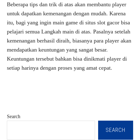
Beberapa tips dan trik di atas akan membantu player
untuk dapatkan kemenangan dengan mudah. Karena
itu, bagi yang ingin main game di situs slot gacor bisa
pelajari semua Langkah main di atas. Pasalnya setelah
kemenangan berhasil diraih, biasanya para player akan
mendapatkan keuntungan yang sangat besar.
Keuntungan tersebut bahkan bisa dinikmati player di
setiap harinya dengan proses yang amat cepat.
Reader
Primary
Search
Interactions
Sidebar
SEARCH