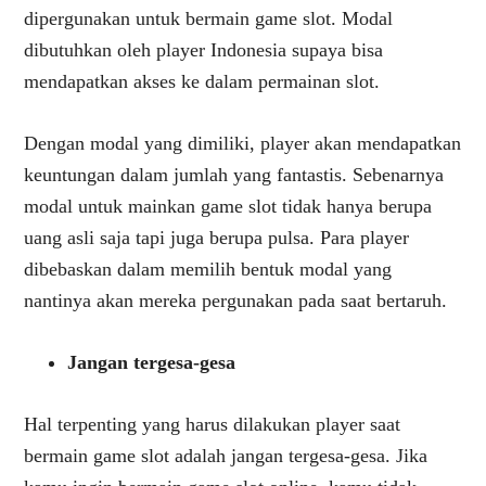
dipergunakan untuk bermain game slot. Modal
dibutuhkan oleh player Indonesia supaya bisa
mendapatkan akses ke dalam permainan slot.
Dengan modal yang dimiliki, player akan mendapatkan
keuntungan dalam jumlah yang fantastis. Sebenarnya
modal untuk mainkan game slot tidak hanya berupa
uang asli saja tapi juga berupa pulsa. Para player
dibebaskan dalam memilih bentuk modal yang
nantinya akan mereka pergunakan pada saat bertaruh.
Jangan tergesa-gesa
Hal terpenting yang harus dilakukan player saat
bermain game slot adalah jangan tergesa-gesa. Jika