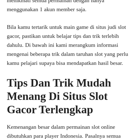
menikmati semua permainan dengan hanya
menggunakan 1 akun member saja.
Bila kamu tertarik untuk main game di situs judi slot
gacor, pastikan untuk belajar tips dan trik terlebih
dahulu. Di bawah ini kami merangkum informasi
mengenai beberapa trik dalam taruhan slot yang perlu
kamu pelajari supaya bisa mendapatkan hasil besar.
Tips Dan Trik Mudah
Menang Di Situs Slot
Gacor Terlengkap
Kemenangan besar dalam permainan slot online
dibutuhkan para player Indonesia. Pasalnya semua