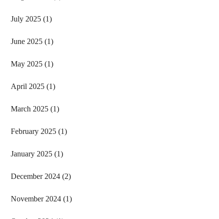
July 2025
(1)
June 2025
(1)
May 2025
(1)
April 2025
(1)
March 2025
(1)
February 2025
(1)
January 2025
(1)
December 2024
(2)
November 2024
(1)