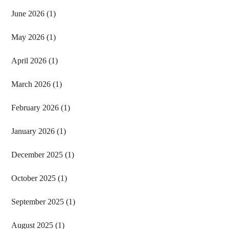
June 2026
(1)
May 2026
(1)
April 2026
(1)
March 2026
(1)
February 2026
(1)
January 2026
(1)
December 2025
(1)
October 2025
(1)
September 2025
(1)
August 2025
(1)