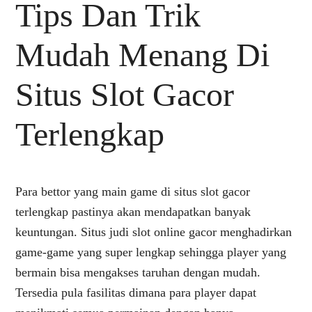
Tips Dan Trik
Mudah Menang Di
Situs Slot Gacor
Terlengkap
Para bettor yang main game di situs slot gacor
terlengkap pastinya akan mendapatkan banyak
keuntungan. Situs judi slot online gacor menghadirkan
game-game yang super lengkap sehingga player yang
bermain bisa mengakses taruhan dengan mudah.
Tersedia pula fasilitas dimana para player dapat