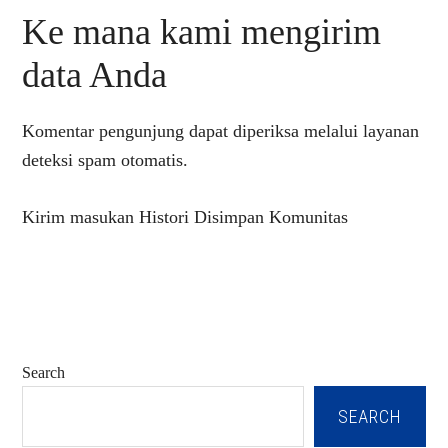
Ke mana kami mengirim
data Anda
Komentar pengunjung dapat diperiksa melalui layanan
deteksi spam otomatis.
Kirim masukan Histori Disimpan Komunitas
Primary
Search
Sidebar
SEARCH