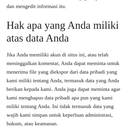
dan mengedit informasi itu.
Hak apa yang Anda miliki
atas data Anda
Jika Anda memiliki akun di situs ini, atau telah
meninggalkan komentar, Anda dapat meminta untuk
menerima file yang diekspor dari data pribadi yang
kami miliki tentang Anda, termasuk data yang Anda
berikan kepada kami. Anda juga dapat meminta agar
kami menghapus data pribadi apa pun yang kami
miliki tentang Anda. Ini tidak termasuk data yang
wajib kami simpan untuk keperluan administrasi,
hukum, atau keamanan.