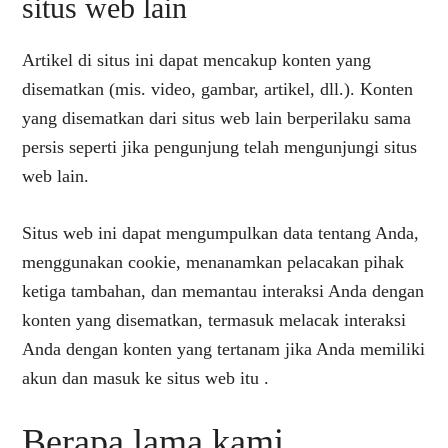
situs web lain
Artikel di situs ini dapat mencakup konten yang
disematkan (mis. video, gambar, artikel, dll.). Konten
yang disematkan dari situs web lain berperilaku sama
persis seperti jika pengunjung telah mengunjungi situs
web lain.
Situs web ini dapat mengumpulkan data tentang Anda,
menggunakan cookie, menanamkan pelacakan pihak
ketiga tambahan, dan memantau interaksi Anda dengan
konten yang disematkan, termasuk melacak interaksi
Anda dengan konten yang tertanam jika Anda memiliki
akun dan masuk ke situs web itu .
Berapa lama kami