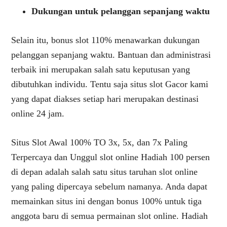
Dukungan untuk pelanggan sepanjang waktu
Selain itu, bonus slot 110% menawarkan dukungan
pelanggan sepanjang waktu. Bantuan dan administrasi
terbaik ini merupakan salah satu keputusan yang
dibutuhkan individu. Tentu saja situs slot Gacor kami
yang dapat diakses setiap hari merupakan destinasi
online 24 jam.
Situs Slot Awal 100% TO 3x, 5x, dan 7x Paling
Terpercaya dan Unggul slot online Hadiah 100 persen
di depan adalah salah satu situs taruhan slot online
yang paling dipercaya sebelum namanya. Anda dapat
memainkan situs ini dengan bonus 100% untuk tiga
anggota baru di semua permainan slot online. Hadiah