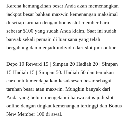
Karena kemungkinan besar Anda akan memenangkan
jackpot besar bahkan maxwin kemenangan maksimal
di setiap taruhan dengan bonus slot member baru
sebesar $100 yang sudah Anda klaim. Saat ini sudah
banyak sekali pemain di luar sana yang telah
bergabung dan menjadi individu dari slot judi online.
Depo 10 Reward 15 | Simpan 20 Hadiah 20 | Simpan
15 Hadiah 15 | Simpan 50. Hadiah 50 dan temukan
cara untuk mendapatkan kesuksesan besar sebagai
taruhan besar atau maxwin. Mungkin banyak dari
Anda yang belum mengetahui bahwa situs judi slot
online dengan tingkat kemenangan tertinggi dan Bonus
New Member 100 di awal.