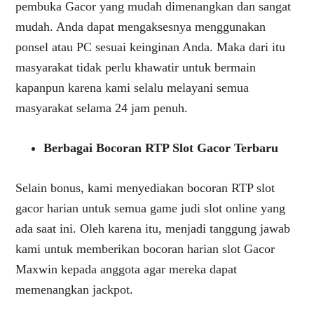
pembuka Gacor yang mudah dimenangkan dan sangat
mudah. Anda dapat mengaksesnya menggunakan
ponsel atau PC sesuai keinginan Anda. Maka dari itu
masyarakat tidak perlu khawatir untuk bermain
kapanpun karena kami selalu melayani semua
masyarakat selama 24 jam penuh.
Berbagai Bocoran RTP Slot Gacor Terbaru
Selain bonus, kami menyediakan bocoran RTP slot
gacor harian untuk semua game judi slot online yang
ada saat ini. Oleh karena itu, menjadi tanggung jawab
kami untuk memberikan bocoran harian slot Gacor
Maxwin kepada anggota agar mereka dapat
memenangkan jackpot.