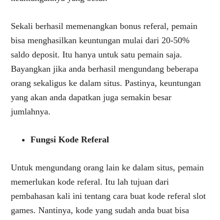
Sekali berhasil memenangkan bonus referal, pemain
bisa menghasilkan keuntungan mulai dari 20-50%
saldo deposit. Itu hanya untuk satu pemain saja.
Bayangkan jika anda berhasil mengundang beberapa
orang sekaligus ke dalam situs. Pastinya, keuntungan
yang akan anda dapatkan juga semakin besar
jumlahnya.
Fungsi Kode Referal
Untuk mengundang orang lain ke dalam situs, pemain
memerlukan kode referal. Itu lah tujuan dari
pembahasan kali ini tentang
cara buat kode referal slot
games
. Nantinya, kode yang sudah anda buat bisa