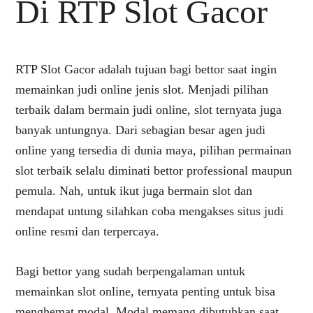
Di RTP Slot Gacor
RTP Slot Gacor
adalah tujuan bagi bettor saat ingin
memainkan judi online jenis slot. Menjadi pilihan
terbaik dalam bermain judi online, slot ternyata juga
banyak untungnya.
Dari sebagian besar agen judi
online yang tersedia di dunia maya, pilihan permainan
slot terbaik selalu diminati bettor professional maupun
pemula. Nah, untuk ikut juga bermain slot dan
mendapat untung silahkan coba mengakses situs judi
online resmi dan terpercaya.
Bagi bettor yang sudah berpengalaman untuk
memainkan slot online, ternyata penting untuk bisa
menghemat modal.
Modal memang dibutuhkan saat