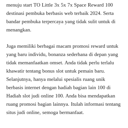
menuju start TO Little 3x 5x 7x Space Reward 100
destinasi pembuka berbasis web terbaik 2024. Serta
bandar pembuka terpercaya yang tidak sulit untuk di
menangkan.
Juga memiliki berbagai macam promosi reward untuk
yang baru individu, bonanza sederhana di depan yang
tidak memanfaatkan omset. Anda tidak perlu terlalu
khawatir tentang bonus slot untuk pemain baru.
Selanjutnya, hanya melalui spesialis ruang unik
berbasis internet dengan hadiah bagian lain 100 di
Hadiah slot judi online 100. Anda bisa mendapatkan
ruang promosi bagian lainnya. Itulah informasi tentang
situs judi online, semoga bermanfaat.