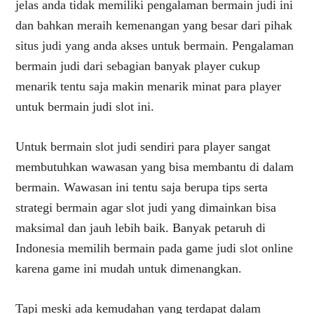
jelas anda tidak memiliki pengalaman bermain judi ini
dan bahkan meraih kemenangan yang besar dari pihak
situs judi yang anda akses untuk bermain.
Pengalaman
bermain judi dari sebagian banyak player cukup
menarik tentu saja makin menarik minat para player
untuk bermain judi slot ini.
Untuk bermain slot judi sendiri para player sangat
membutuhkan wawasan yang bisa membantu di dalam
bermain. Wawasan ini tentu saja berupa tips serta
strategi bermain agar slot judi yang dimainkan bisa
maksimal dan jauh lebih baik.
Banyak petaruh di
Indonesia memilih bermain pada game judi slot online
karena game ini mudah untuk dimenangkan.
Tapi meski ada kemudahan yang terdapat dalam