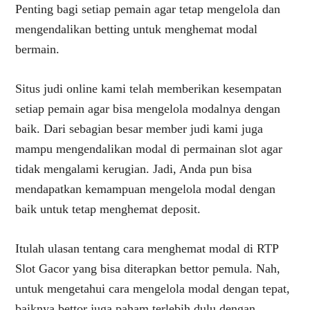
Penting bagi setiap pemain agar tetap mengelola dan
mengendalikan betting untuk menghemat modal
bermain.
Situs judi online kami telah memberikan kesempatan
setiap pemain agar bisa mengelola modalnya dengan
baik. Dari sebagian besar member judi kami juga
mampu mengendalikan modal di permainan slot agar
tidak mengalami kerugian.
Jadi, Anda pun bisa
mendapatkan kemampuan mengelola modal dengan
baik untuk tetap menghemat deposit.
Itulah ulasan tentang cara menghemat modal di
RTP
Slot Gacor
yang bisa diterapkan bettor pemula.
Nah,
untuk mengetahui cara mengelola modal dengan tepat,
baiknya bettor juga paham terlebih dulu dengan